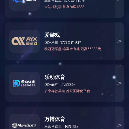
188
322
个
个
指标库
单价库
113
624
个
个
模板库
规范图集库