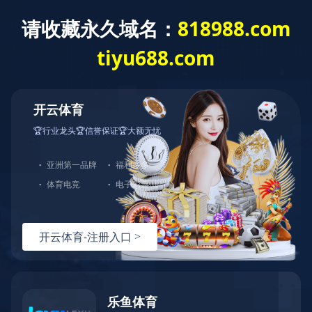
中国体育竞猜网
中国体育竞猜网
中国体育竞猜网
关于我们
业务领域
关于我们
资讯中心
联系我们
个人中心
业务领域
资讯中心
联系我们