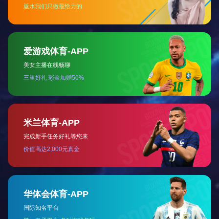
government 
Appraisal and 
Operation 
procurement
Arbitration
management 
consulting
经典案例
Classic case
别墅类
产业园类
超高层
大型商业综合体
酒店
市政类
医院
学校
别墅类图一
产业园类图一