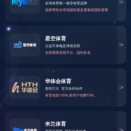
资讯中心
Information Center
中国体育竞猜网
法律法规
造价信息
学习成长
公司视频
2026-02-06
2026-01-22
2025-12-31
2025-12-30
2025-12-22