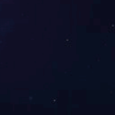
查看更多
医院类图一
学校类图一
合作伙伴
Classic case
友情链接：
行业组织：