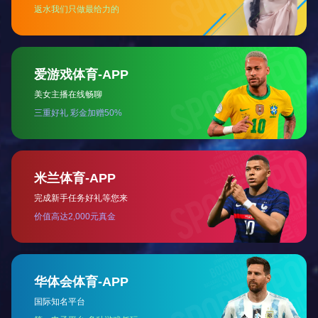
government 
Appraisal and 
Operation 
procurement
Arbitration
management 
consulting
经典案例
Classic case
别墅类
产业园类
超高层
大型商业综合体
酒店
市政类
医院
学校
别墅类图一
产业园类图一