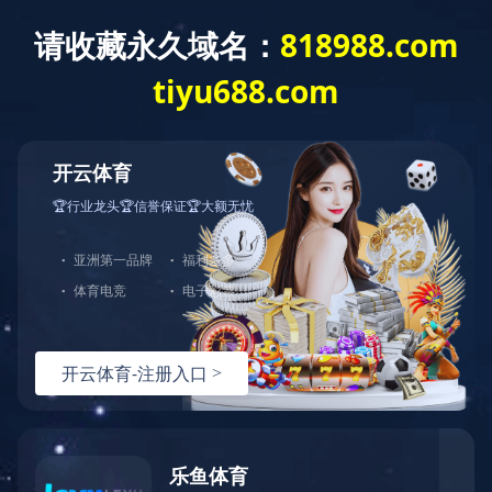
中国体育竞猜网
中国体育竞猜网
中国体育竞猜网
关于我们
业务领域
关于我们
资讯中心
联系我们
个人中心
业务领域
资讯中心
联系我们