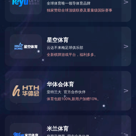
师资力量
别墅类
产业园类
超高层
大型商业综合体
酒店
市政类
医院
学校