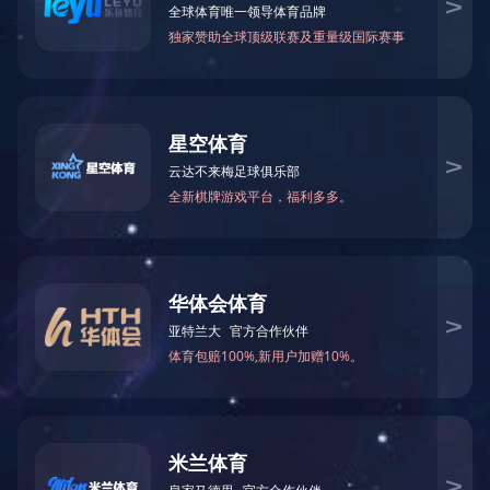
公司介绍
发展历程
组织架构
公司资质
企业荣誉
中国体育竞猜网
QUALITY
公司资质