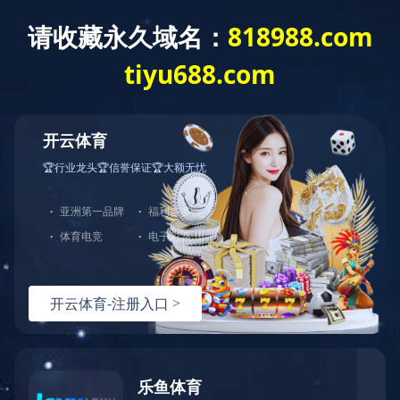
中国体育竞猜网
中国体育竞猜网
中国体育竞猜网
关于我们
业务领域
关于我们
资讯中心
联系我们
个人中心
业务领域
资讯中心
联系我们